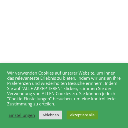
Wir verwenden Cookies auf unserer Website, um Ihnen
das relevanteste Erlebnis zu bieten, indem wir uns an Ihre
Präferenzen und wiederholten Besuche erinnern. Indem
Sie auf "ALLE AKZEPTIEREN" klicken, stimmen Sie der
Verwendung von ALLEN Cookies zu. Sie können jedoch
"Cookie-Einstellungen" besuchen, um eine kontrollierte
Zustimmung zu erteilen.
Einstellungen
Ablehnen
Akzeptiere alle